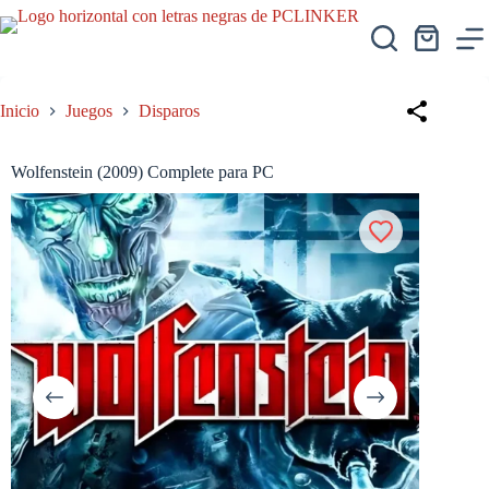
Saltar
al
Carro
contenido
de
compra
Inicio
Juegos
Disparos
Wolfenstein (2009) Complete para PC